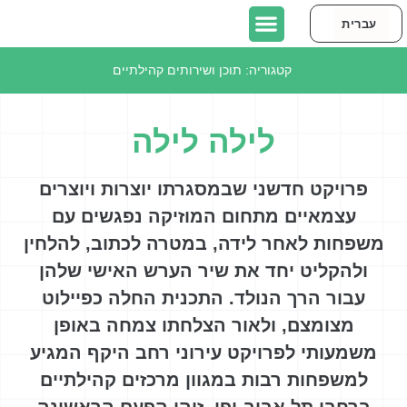
עברית
English
יצירת קשר
כתבו עלינו
אודות אורבן95 תל אביב-יפו
פרויקטים בתל אביב-יפו
קטגוריה:
תוכן ושירותים קהילתיים
לילה לילה
פרויקט חדשני שבמסגרתו יוצרות ויוצרים
עצמאיים מתחום המוזיקה נפגשים עם
משפחות לאחר לידה, במטרה לכתוב, להלחין
ולהקליט יחד את שיר הערש האישי שלהן
עבור הרך הנולד. התכנית החלה כפיילוט
מצומצם, ולאור הצלחתו צמחה באופן
משמעותי לפרויקט עירוני רחב היקף המגיע
למשפחות רבות במגוון מרכזים קהילתיים