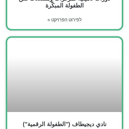
الطفولة المبكّرة
לפירוט הפרויקט »
نادي ديجيطاف ("الطفولة الرقمية")