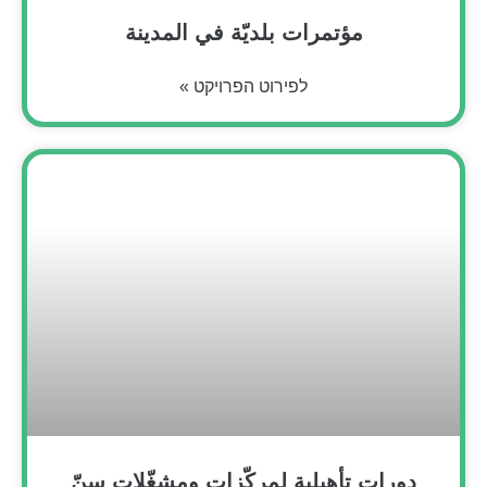
مؤتمرات بلديّة في المدينة
לפירוט הפרויקט »
دورات تأهيلية لمركّزات ومشغّلات سنّ