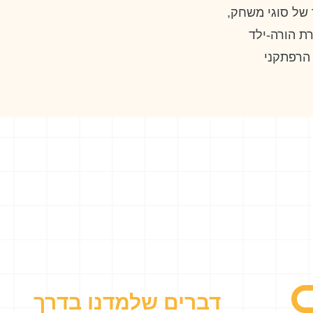
של סוגי משחק,
ת הורה-ילד
הרפתקני
ת כבר קיימת
וֹת - מסגרת
עצמאי, בחרנו
חקיוֹת. מטרתנו
לפעוטות
יים יטמיעו את
 בתהליך התכנון
ע שבחרו.
דברים שלמדנו בדרך
עי
שכלל את אגף