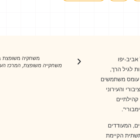
אביב-יפו
ם: אורית ארנון)
משחקייה משופצת, המרכז הערבי-
ת לגיל הרך,
צרה עומס משתמשים
בורי והעירוני
שיש למעל ל-30 מרכזים קהילתיים
מבורי".
ים, המעודדים
תשתית הקיימת