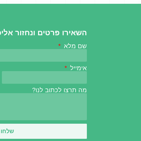
הייה במרחב ומה
 הגיל הרך
השאירו פרטים ונחזור אלי
נחיות ברורות,
קיוֹת עירוניות.
שם מלא
אימייל
ני מנהלי אגפים,
מה תרצו לכתוב לנו?
.
Alfia_chen@ma
שלחו א