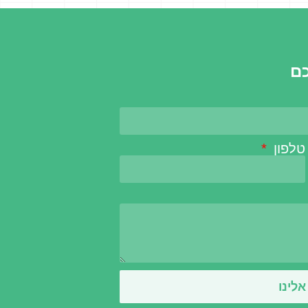
כם
טלפון
לינו