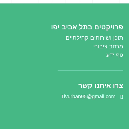
השונות של היום? מה תפקיד המלווה הבוגר בעת הש
הם צרכיו?
המחקר המקיף הנוגע לסביבה התומכת בהתפתחות
פרויקטים בתל אביב יפו
ואיגודו לכדי מסמך אחד, מרכז לראשונה בישראל ה
תוכן ושירותים קהילתיים
יישומיות וחדשניות הנוגעות לבנייה והפעלה של משח
מרחב ציבורי
גוף ידע
יחידות עירוניות שותפות:
מינהל קהילה, תרבות וספורט: אגף בינוי ותחזוקה, סג
מנהלי מרכזים קהילתיים; אגף מבני ציבור
צרו איתנו קשר
במידה ותרצו לשמוע עוד,
Tlvurban95@gmail.com
ניתן ליצור קשר עם חן אלפיה,
il.tel-aviv.gov.il