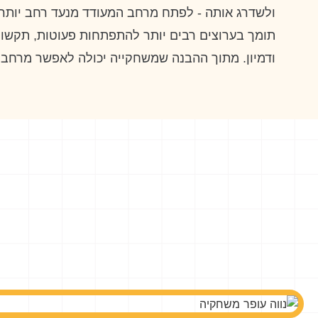
ולשדרג אותה - לפתח מרחב המעודד מנעד רחב יותר 
תומך בערוצים רבים יותר להתפתחות פעוטות, תקשור
ודמיון. מתוך ההבנה שמשחקייה יכולה לאפשר מרחב 
ומשחקי עם היבטים התפתחותיים מגוונים, ושהתשתי
במרבית שכונות העיר, בחרנו לפתח פרוגרמה למשחקי
מקצועית לבנייה והפעלת משחקיוֹת לגיל הרך.
מאחר והמרכזים הקהילתיים מגוונים ומנוהלים באופן 
לנקוט בגישה אסטרטגית על ידי כתיבת פרוגרמה למש
הייתה לייצר הנחייה מקצועית ונגישה למרחב משחקי 
והמלווים שלהם, על מנת שיותר מנהלי מרכזים קהילת
השיקולים והעקרונות התומכים בהתפתחות הגיל הרך,
המתבצע עם צוות המעצבים, אדריכלים וגורמי המקצו
לטובת תהליך כתיבת הפרוגרמה הקמנו צוות מקצו