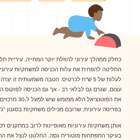
כחלק ממהלך עירוני להוזלת יוקר המחייה, עיריית תל 
משחקייה משופצת, המרכז הערבי-יהודי ביפו. (צילו
החליטה להפחית את עלות הכניסה למשחקיוֹת עירוניו
לעלות של 5 ש"ח לכרטיס. הטבה משמעותית זו י
עצום, שגרם גם לבלאי רב - אך גם הכניסה לפוקוס הצי
את הפוטנציאל הלא ממומש 
בפריסה עירונית, שרובם מכילים משחקיוֹת בסגנון "ג'י
אותן משחקיוֹת עירוניות מאופיינות לרוב במתקנים רכ
בעיקר התפתחות מוטורית גסה. החלטנו לנצל את ה