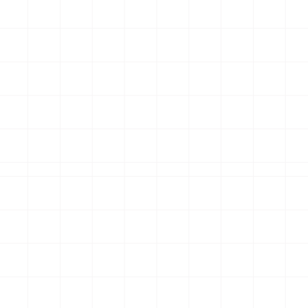
בינוי תחזוקה ובטיחות של מינהל קהילה, אגף מבני צי
העבודה כלל מחקר מקיף על משחקיוֹת בארץ ובעולם,
מקצועית בהיבטים התפתחותיים שונים בגיל הרך וכיצד
ולתמוך אותם. במהלך הדרך גילינו בעיה ארצית - לא 
תכנון למשחקיה, וכתוצאה מכך יש חוסר במענה לשאלו
חומרים ותקנים ואי-בהירות בנוגע לסמכות המאשרת.
הפרוגרמה שנכתבה מהווה מסגרת ראשונה מסוגה להנ
והפעלת משחקיוֹת: היא מכילה עקרונות לתכנון, עיצוב
לאלמנטים משחקיים וציוד. עסקנו בשאלות כמו: כיצד 
רב-גיליים? איזו תאורה מיטבית עבור תינוק השוכב על
להתייחס להיבטי רעש? באילו חומרים להשתמש? איל
יאפשרו מגוון היבטים התפתחותיים? כיצד להפעיל 