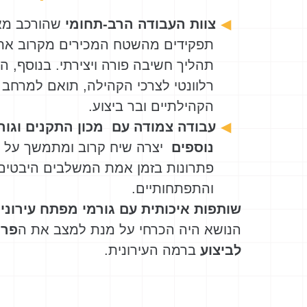
בור, אדריכל
צוות העבודה הרב-תחומי
שהורכב מאנ
חיצוני, גורמי שטח רלוונטיים ממגוון תפקידים וצוות אורבן95. תהליך
תפקידים מהשטח המכירים מקרוב את 
 תצפיות והעמקה
תהליך חשיבה פורה ויצירתי. בנוסף, 
 ניתן לעודד
רלוונטי לצרכי הקהילה, תואם למרחב 
קיימות הנחיות
הקהילתיים ובר ביצוע.
עבודה צמודה עם מכון התקנים וגור
ת תכנוניות על
נוספים
יצרה שיח קרוב ומתמשך על צר
פתרונות בזמן אמת המשלבים היבטים ב
חיות בנייה
והתפתחותיים.
, וכוללת המלצות
שותפות איכותית עם גורמי מפתח עירוניי
לייצר מענים
הנושא היה הכרחי על מנת למצב את ה
פרו
לביצוע
ברמה העירונית.
 גבו? איך
ו אלמנטים
את המרחב בשעות