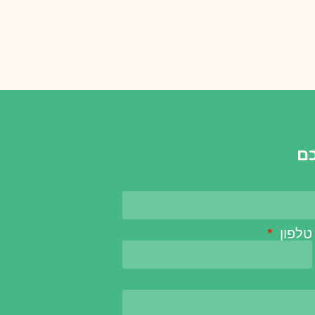
כם
טלפון