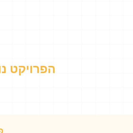
הפרויקט נו
פ