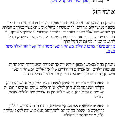
קטגוריה:
תוכן ושירותים קהילתיים
ארגזי חול
משחק בחול משמעותי להתפתחות פעוטות וילדים ויתרונותיו רבים. אך
בשונה ממשחקים אחרים, לרוב משחק בחול אינו מתאפשר במרחב הביתי,
כך שהחשיפה אליו תלויה בנוכחותו במרחב הציבורי. בתהליך משותף עם
גופי עירייה מגוונים יצאנו בפרויקט שמטרתו להנגיש את המשחק בחול
לתושבי העיר, בני ובנות הגיל הרך.
מרחב ציבורי
מרכז קהילתי
משחק חופשי
משחקיות
קשר הורה-ילד
שינוי
טקטי
משחק בחול מאפשר מגוון הזדמנויות להתנסויות המעודדות התפתחות
פעוטות וילדים. המאפיינים הייחודיים שלו אידאליים למשחק חופשי
ומשותף, גירוי הדמיון ומותאם באופן טבעי לטווח גילים רחב:
החול הינו חומר ייחודי הניתן לעיצוב
, מגיב למים, מתגבש ומתפרק
בקלות ואינו מתכלה. ניתן למלא איתו כלים שונים או לייצר תבניות
השומרות על צורתן. אפשר להטמין בו אובייקטים ולגלות אותם
מחדש.
החול יכול לשאת את משקל הילדים
, הם יכולים להתיישב עליו,
להתפלש בו, ללכת בתוכו וגם להתרומם ממצב ישיבה למצב עמידה
עליו, מבלי להסתכן בחבלה.