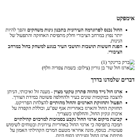
אימפקט
החול נכנס לפרוגרמה העירונית בתכנון גינות משחקים
והפך להיות
יותר נפוץ במרחב הציבורי וחלק מתפיסת האחזקה והתפעול של
הגינות.
הפגת חששות תושבות ותושבי העיר בנוגע למשחק בחול במרחב
הציבורי
.
דברים שלמדנו בדרך
ארגז חול נייד מהווה פתרון טקטי מצוין
- מענה זול ואיכותי, הניתן
להצבה במקומות שונים בעיר ולהחלפה פשוטה במידת הצורך.
תפעול ותחזוקת הארגזים והחול מהותיים
להצלחת הפרויקט.
תחזוקת החול והארגז באחריות אגף שפ"ע, וכוללת הקפדה על
איכות ונקיון החול, והחלפתו כשצריך.
קביעת מיקום ארגזי החול נקבע בסמיכות למרכזים קהילתיים
תמכה בתפיסה כי ארגזי החול באחריות עירונית ובטוחים לשימוש
פעוטות. בנוסף, מונה אחראי מטעם המרכז הקהילתי האמון על
פתיחת ארגז החול וסגירתו בסוף היום.