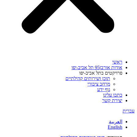
ראשי
אודות אורבן95 תל אביב-יפו
פרויקטים בתל אביב-יפו
תוכן ושירותים קהילתיים
מרחב ציבורי
גוף ידע
כתבו עלינו
יצירת קשר
עברית
العربية
English