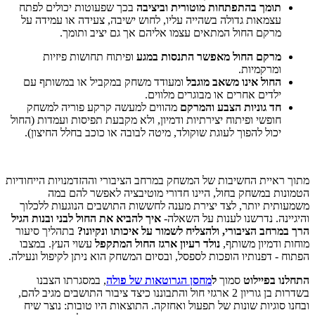
תומך בהתפתחות מוטורית וביציבה
בכך שפעוטות יכולים לפתח
עצמאות גדולה בשהייה עליו, לחוש ישיבה, צעידה או עמידה על
מרקם החול המתאים עצמו אליהם אך גם יציב ותומך.
מרקם החול מאפשר התנסות במגע
ופיתוח תחושות פיזיות
ומרקמיות.
החול אינו משאב מוגבל
ומעודד משחק במקביל או במשותף עם
ילדים אחרים או מבוגרים מלווים.
חד גוניות הצבע והמרקם
מהווים למעשה קרקע פוריה למשחק
חופשי ופיתוח יצירתיות ודמיון, ולא מקבעת תפיסות ועמדות (החול
יכול להפוך לעוגת שוקולד, מיטה לבובה או כוכב בחלל החיצון).
מתוך ראיית החשיבות של המשחק במרחב הציבורי וההזדמנויות הייחודיות
הטמונות במשחק בחול, היינו חדורי מוטיבציה לאפשר להם במה
משמעותית יותר, לצד יצירת מענה לחששות התושבים הנוגעות ללכלוך
והיגיינה. נדרשנו לענות על השאלה-
איך להביא את החול לבני ובנות הגיל
הרך במרחב הציבורי, ולהצליח לשמור על איכותו ונקיונו?
בתהליך סיעור
מוחות ודמיון משותף,
נולד רעיון ארגז החול המתקפל
עשוי העץ. במצבו
הפתוח - דפנותיו הופכות לספסל, ובסיום המשחק הוא ניתן לקיפול ונעילה.
התחלנו בפיילוט
סמוך
ל
מחסן הגרוטאות של פולה
, במסגרתו הצבנו
בשדרות בן גוריון 2 ארגזי חול והתבוננו כיצד ציבור התושבים מגיב להם,
ובחנו סוגיות שונות של תפעול ואחזקה. התוצאות היו טובות: נוצר שיח