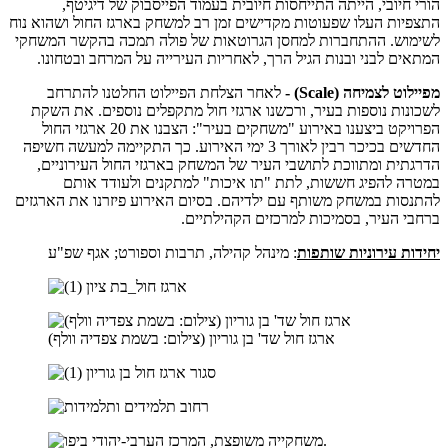
הורי חיובי, הייתה התייחסות חיובית בעמוד הפייסבוק של דיגיטף,
התצפיות העלו שפעוטות מקדישים זמן רב למשחק בארגז החול ושהוא נוח
לשימוש. ההתחברות למחסן הגרוטאות של פולה תמכה בהקשר המשחקי
המתאים לבני ובנות הגיל הרך, לאחריות העירייה על המרחב ובטחונו.
מפיילוט לצמיחה (Scale) -
לאחר הצלחת הפיילוט החלטנו להתרחב
לשכונות נוספות בעיר, ורכשנו ארגזי חול מתקפלים נוספים. את השקת
הפרויקט ביצענו באירוע "משחקים בעיר": הצבנו את 20 ארגזי החול
החדשים בכיכר רבין לאורך 3 ימי האירוע. כך התקיימה למעשה חשיפה
הדרגתית ומתווכת לתושבי העיר של המשחק בארגזי החול העירוניים,
במטרה להפיג חששות, לתת "תו איכות" למתקנים ולעודד אותם
להתנסות במשחק משותף עם ילדיהם. בסיום האירוע פיזרנו את הארגזים
ברחבי העיר, בסמיכות למרכזים הקהילתיים.
יחידות עירוניות שותפות
:
מינהל קהילה, תרבות וספורט; אגף שפ"ע
ארגז חול שד' בן גוריון (צילום: בשמת צפדיה וולף)