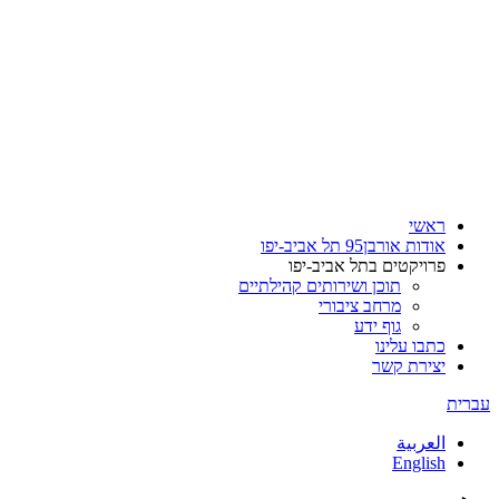
ראשי
אודות אורבן95 תל אביב-יפו
פרויקטים בתל אביב-יפו
תוכן ושירותים קהילתיים
מרחב ציבורי
גוף ידע
כתבו עלינו
יצירת קשר
עברית
العربية
English