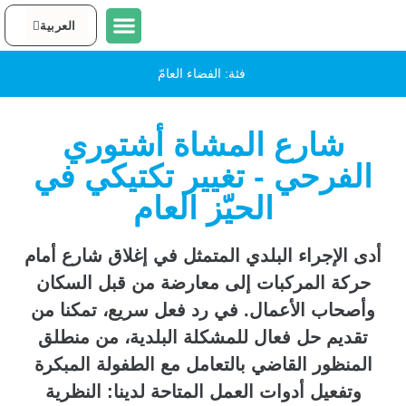
العربية
English
التواصل معنا
عن اوربان ٩٥ تل ابيب
مشاريع في تل-ابيب يافا
فئة:
الفضاء العامّ
شارع المشاة أشتوري
الفرحي - تغيير تكتيكي في
الحيّز العام
أدى الإجراء البلدي المتمثل في إغلاق شارع أمام
حركة المركبات إلى معارضة من قبل السكان
وأصحاب الأعمال. في رد فعل سريع، تمكنا من
تقديم حل فعال للمشكلة البلدية، من منطلق
المنظور القاضي بالتعامل مع الطفولة المبكرة
وتفعيل أدوات العمل المتاحة لدينا: النظرية