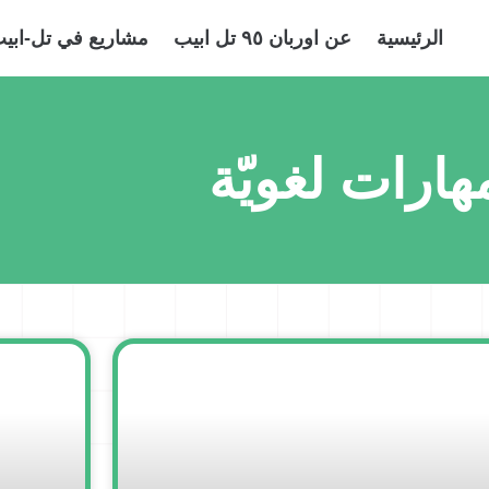
الرئيسية
عن اوربان ٩٥ تل ابيب
مشاريع في تل-ابيب
هارات لغويّة