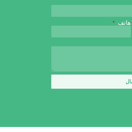
هاتف
ال