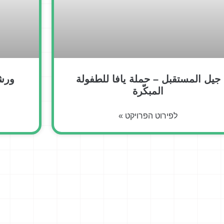
جيل المستقبل – حملة يافا للطفولة
ورشة
المبكّرة
לפירוט הפרויקט »