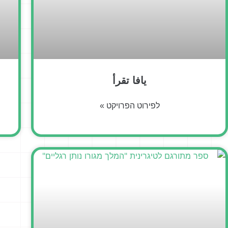
يافا تقرأ
לפירוט הפרויקט »